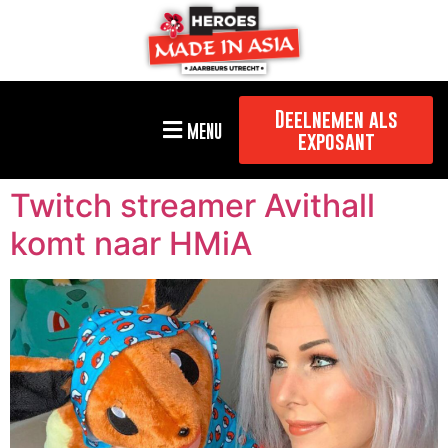
Deelnemen als
MENU
exposant
Twitch streamer Avithall
komt naar HMiA