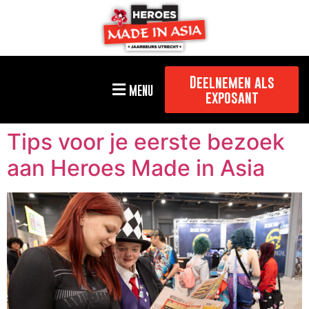
Deelnemen als
MENU
exposant
Tips voor je eerste bezoek
aan Heroes Made in Asia