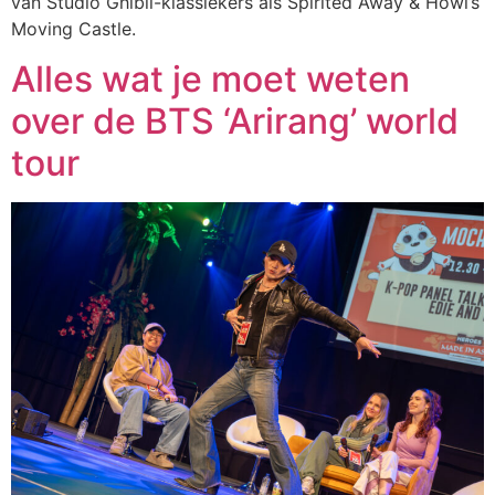
van Studio Ghibli-klassiekers als Spirited Away & Howl’s
Moving Castle.
Alles wat je moet weten
over de BTS ‘Arirang’ world
tour