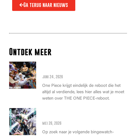
Ga terug naar nieuws
Ontdek meer
Alles wat je moet weten over
de THE ONE PIECE reboot
juni 24, 2026
One Piece krijgt eindelijk de reboot die het
altijd al verdiende, lees hier alles wat je moet
weten over THE ONE PIECE-reboot.
Anime Awards 2026: Dit zijn de
allerbeste anime van dit jaar!
mei 26, 2026
Op zoek naar je volgende bingewatch-