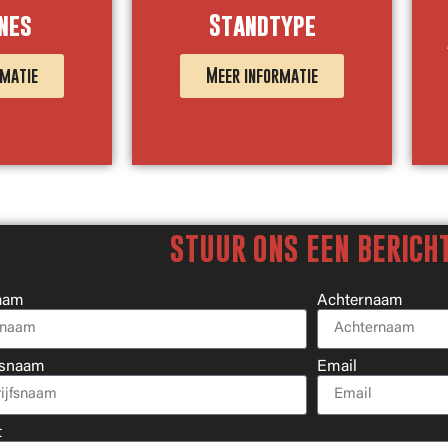
nes
Standtype
rmatie
Meer informatie
STUUR ONS EEN BERICH
aam
Achternaam
fsnaam
Email
t