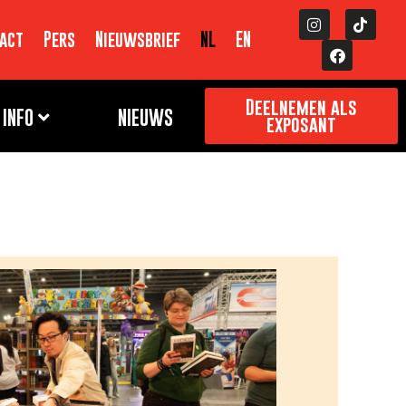
act
Pers
Nieuwsbrief
NL
EN
Deelnemen als
INFO
NIEUWS
exposant