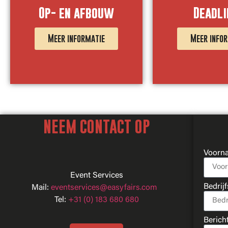
Op- en afbouw
Deadli
Meer informatie
Meer info
NEEM CONTACT OP
Voorn
Event Services
Bedrij
Mail:
eventservices@easyfairs.com
Tel:
+31 (0) 183 680 680
Berich