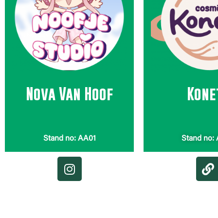
Nova Van Hoof
Kone
Stand no: AA01
Stand no: