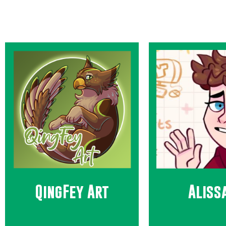
QingFey Art
Aliss