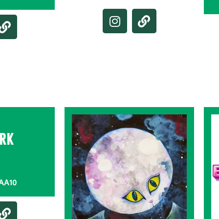
rk
 AA10