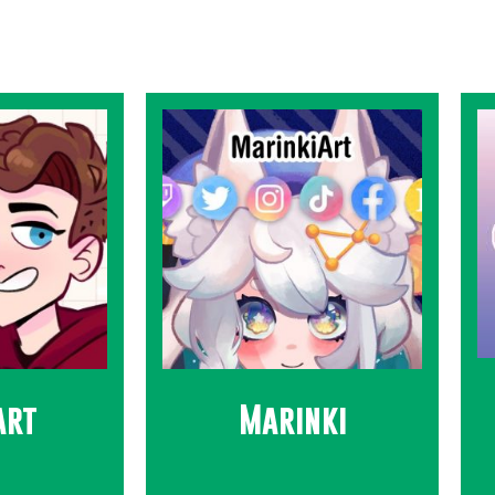
art
Marinki