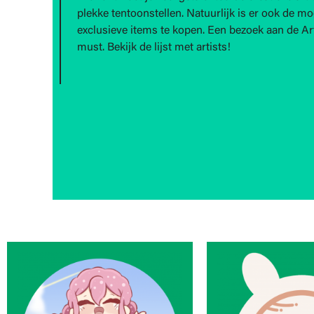
plekke tentoonstellen. Natuurlijk is er ook de m
exclusieve items te kopen. Een bezoek aan de Arti
must. Bekijk de lijst met artists!