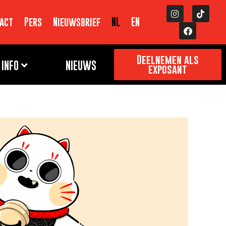
act
Pers
Nieuwsbrief
NL
EN
Deelnemen als
INFO
NIEUWS
exposant