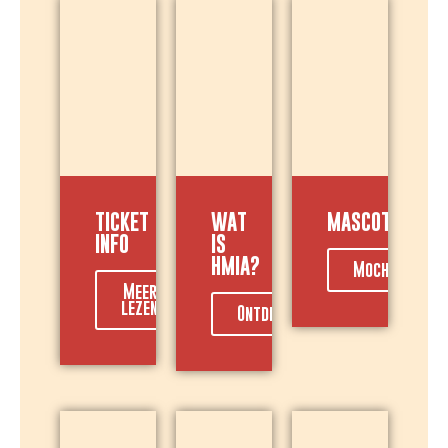
TICKET
WAT
MASCOT
INFO
IS
HMIA?
Mochi!
Meer
lezen
Ontdek