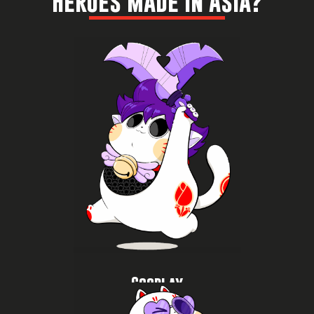
Heroes Made in Asia?
Bekijk het hier
popcultuur.
ontdek cosplay als onderdeel van de Aziatische
cosplay contests en catwalks, maak foto’s en
favoriete personages, doe mee aan of geniet van
Bekijk indrukwekkende cosplays, ontmoet je
Cosplay