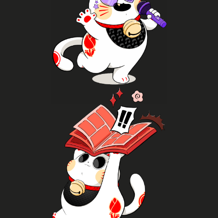
Doe mee
en ontmoet medefans van je favoriete artiesten.
spontane danssessies, koop albums en lightsticks,
danscovergroepen, doe mee aan workshops en
K-popfans kunnen hier volop genieten. Bekijk
K-pop
Meer lezen
verschillende uitgevers, en nog veel meer
boeken uit verschillende genres en van
commissions en signed artwork, blader door
Ontmoet mangaka’s en artists, koop prints,