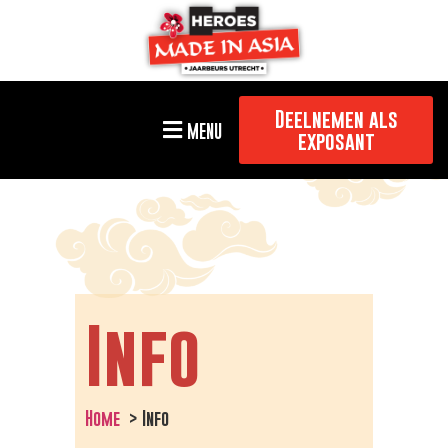
Deelnemen als
MENU
exposant
Info
Home
Info