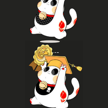
van de Aziatische popcultuur en traditionele cultuur.
later van te genieten en ontdek eten als onderdeel
dumplings en bao, koop verpakte producten om
geniet van gerechten als ramen, curry, takoyaki,
Probeer populaire Aziatische streetfoodgerechten,
Food
Maak het mee
panels bij en laat je inspireren door experts.
cosplay, doe mee aan K-pop-danssessies, woon
masterclasses: leer manga tekenen, verbeter je
Verbeter je skills tijdens workshops en