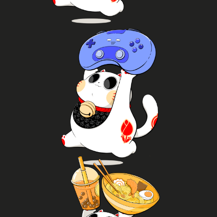
Manga
Doe mee!
lekker vrij in de uitgebreide Free 2 Play-zones.
doe mee aan esports- en TCG-toernooien of speel
de Gaming Area: ontdek nieuwe en retro games,
Gamers en TCG-fans vermaken zich uitstekend in
Gaming
Probeer het