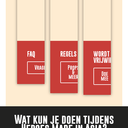
FAQ
REGELS
WORDT
VRIJWILLIGER
Vragen?
Props
&
Doe
meer
mee
Wat kun je doen tijdens