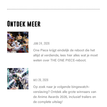
Ontdek meer
Alles wat je moet weten over
de THE ONE PIECE reboot
juni 24, 2026
One Piece krijgt eindelijk de reboot die het
altijd al verdiende, lees hier alles wat je moet
weten over THE ONE PIECE-reboot.
Anime Awards 2026: Dit zijn de
allerbeste anime van dit jaar!
mei 26, 2026
Op zoek naar je volgende bingewatch-
verslaving? Ontdek alle grote winnaars van
de Anime Awards 2026, inclusief trailers en
de complete uitslag!