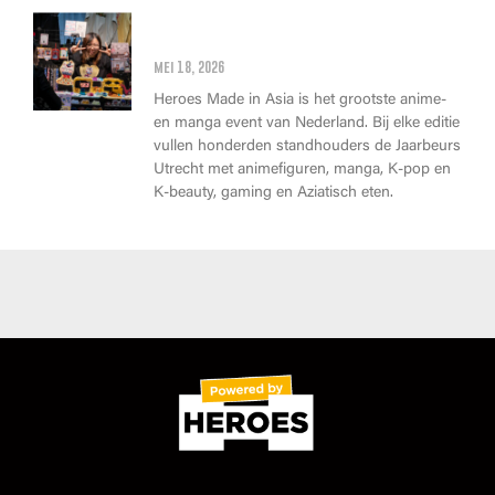
Wat kan je op Heroes Made in
Asia kopen?
mei 18, 2026
Heroes Made in Asia is het grootste anime-
en manga event van Nederland. Bij elke editie
vullen honderden standhouders de Jaarbeurs
Utrecht met animefiguren, manga, K-pop en
K-beauty, gaming en Aziatisch eten.