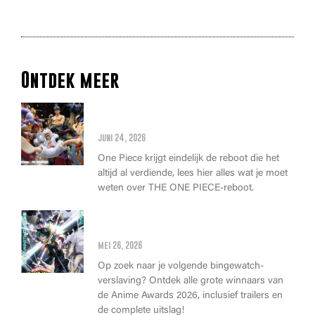
Ontdek meer
Alles wat je moet weten over
de THE ONE PIECE reboot
juni 24, 2026
One Piece krijgt eindelijk de reboot die het
altijd al verdiende, lees hier alles wat je moet
weten over THE ONE PIECE-reboot.
Anime Awards 2026: Dit zijn de
allerbeste anime van dit jaar!
mei 26, 2026
Op zoek naar je volgende bingewatch-
verslaving? Ontdek alle grote winnaars van
de Anime Awards 2026, inclusief trailers en
de complete uitslag!