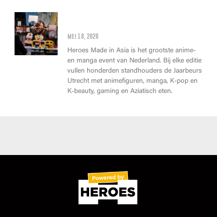
Wat kan je op Heroes Made in
Asia kopen?
mei 18, 2026
Heroes Made in Asia is het grootste anime-
en manga event van Nederland. Bij elke editie
vullen honderden standhouders de Jaarbeurs
Utrecht met animefiguren, manga, K-pop en
K-beauty, gaming en Aziatisch eten.