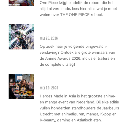
One Piece krijgt eindelijk de reboot die het
altijd al verdiende, lees hier alles wat je moet
weten over THE ONE PIECE-reboot.
Anime Awards 2026: Dit zijn de
allerbeste anime van dit jaar!
mei 26, 2026
Op zoek naar je volgende bingewatch-
verslaving? Ontdek alle grote winnaars van
de Anime Awards 2026, inclusief trailers en
de complete uitslag!
Wat kan je op Heroes Made in
Asia kopen?
mei 18, 2026
Heroes Made in Asia is het grootste anime-
en manga event van Nederland. Bij elke editie
vullen honderden standhouders de Jaarbeurs
Utrecht met animefiguren, manga, K-pop en
K-beauty, gaming en Aziatisch eten.