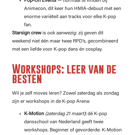
Pop-On Events
— normaal te vinden bij
Animecon, dit keer hun HMIA-debuut met een
enorme variëteit aan tracks voor elke K-pop
fan.
Starsign crew
is ook aanwezig: zij geven dit
weekend niet één maar twee RPD’s, gecombineerd
met een liefde voor K-pop dans én cosplay.
Workshops: leer van de
besten
Wil je zelf moves leren? Zowel zaterdag als zondag
zijn er workshops in de K-pop Arena:
K-Motion
(zaterdag 21 maart)
:
dé K-pop
dansschool van Nederland geeft twee
workshops. Beginner of gevorderde: K-Motion