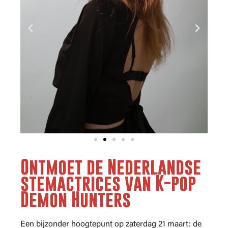
Ontmoet de Nederlandse
stemactrices van K-pop
Demon Hunters
Een bijzonder hoogtepunt op zaterdag 21 maart: de