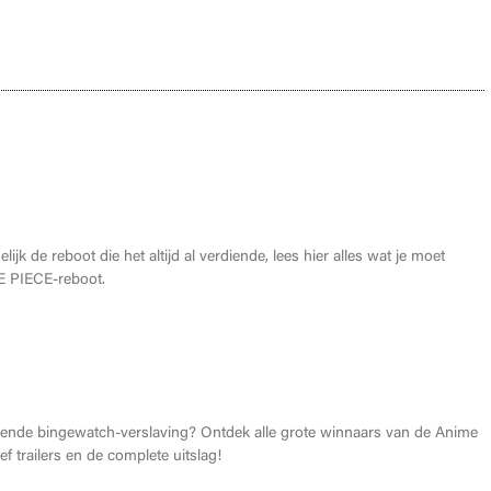
oet weten over de THE ONE PIECE reboot
lijk de reboot die het altijd al verdiende, lees hier alles wat je moet
 PIECE-reboot.
026: Dit zijn de allerbeste anime van dit jaar!
gende bingewatch-verslaving? Ontdek alle grote winnaars van de Anime
f trailers en de complete uitslag!