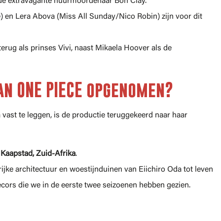
 de extravagante huurmoordenaar Bon Clay.
) en Lera Abova (Miss All Sunday/Nico Robin) zijn voor dit
erug als prinses Vivi, naast Mikaela Hoover als de
an ONE PIECE opgenomen?
ast te leggen, is de productie teruggekeerd naar haar
n
Kaapstad, Zuid-Afrika
.
rijke architectuur en woestijnduinen van Eiichiro Oda tot leven
cors die we in de eerste twee seizoenen hebben gezien.