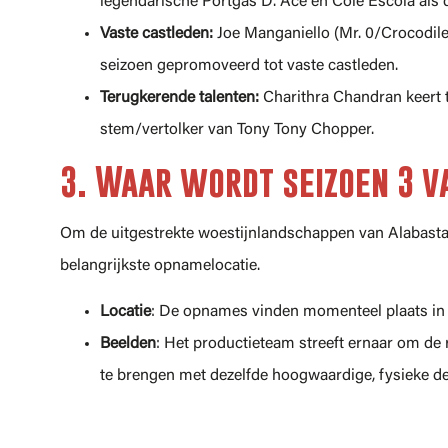
legendarische Portgas D. Ace en Cole Escola als
Vaste castleden:
Joe Manganiello (Mr. 0/Crocodile
seizoen gepromoveerd tot vaste castleden.
Terugkerende talenten:
Charithra Chandran keert t
stem/vertolker van Tony Tony Chopper.
3. Waar wordt seizoen 3 v
Om de uitgestrekte woestijnlandschappen van Alabasta v
belangrijkste opnamelocatie.
Locatie
: De opnames vinden momenteel plaats i
Beelden
: Het productieteam streeft ernaar om de 
te brengen met dezelfde hoogwaardige, fysieke de