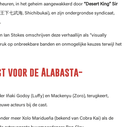
cheuren, in het geheim aangewakkerd door
“Desert King”
Sir
a (王下七武海, Shichibukai), en zijn ondergrondse syndicaat,
.
Ian Stokes omschrijven deze verhaallijn als “visually
druk op onbreekbare banden en onmogelijke keuzes terwijl het
ast voor de Alabasta-
r Iñaki Godoy (Luffy) en Mackenyu (Zoro), terugkeert,
euwe acteurs bij de cast.
onder meer Xolo Maridueña (bekend van Cobra Kai) als de