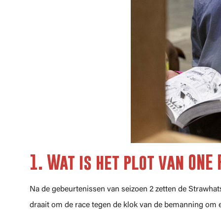
1. Wat is het plot van ONE 
Na de gebeurtenissen van seizoen 2 zetten de Strawhats
draait om de race tegen de klok van de bemanning om e