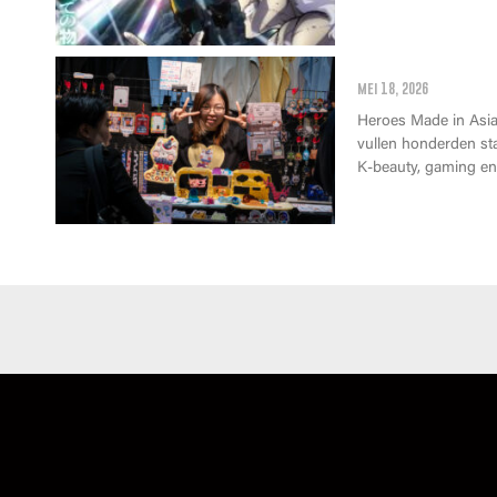
Wat kan je op 
mei 18, 2026
Heroes Made in Asia 
vullen honderden st
K-beauty, gaming en 