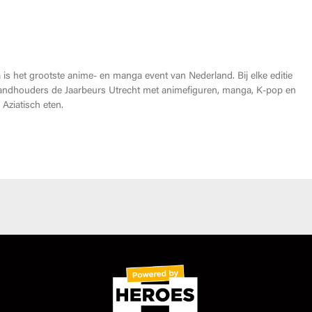
Heroes Made in Asia kopen?
is het grootste anime- en manga event van Nederland. Bij elke editie
andhouders de Jaarbeurs Utrecht met animefiguren, manga, K-pop en
Aziatisch eten.