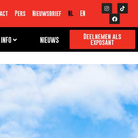
act
Pers
Nieuwsbrief
NL
EN
Deelnemen als
INFO
NIEUWS
exposant