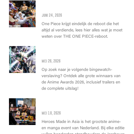
Alles wat je moet weten over
de THE ONE PIECE reboot
juni 24, 2026
One Piece krijgt eindelijk de reboot die het
altijd al verdiende, lees hier alles wat je moet
weten over THE ONE PIECE-reboot.
Anime Awards 2026: Dit zijn de
allerbeste anime van dit jaar!
mei 26, 2026
Op zoek naar je volgende bingewatch-
verslaving? Ontdek alle grote winnaars van
de Anime Awards 2026, inclusief trailers en
de complete uitslag!
Wat kan je op Heroes Made in
Asia kopen?
mei 18, 2026
Heroes Made in Asia is het grootste anime-
en manga event van Nederland. Bij elke editie