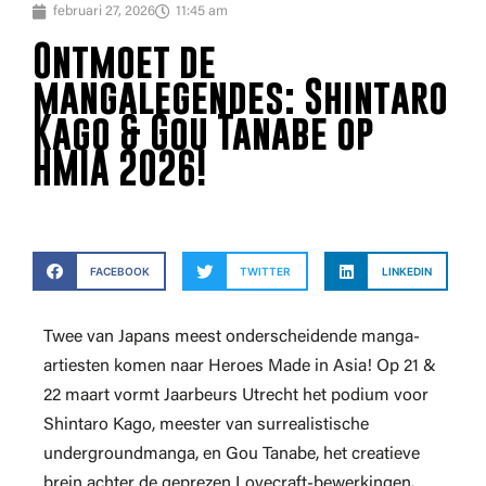
februari 27, 2026
11:45 am
Ontmoet de
mangalegendes: Shintaro
Kago & Gou Tanabe op
HMIA 2026!
FACEBOOK
TWITTER
LINKEDIN
Twee van Japans meest onderscheidende manga-
artiesten komen naar Heroes Made in Asia! Op 21 &
22 maart vormt Jaarbeurs Utrecht het podium voor
Shintaro Kago, meester van surrealistische
undergroundmanga, en Gou Tanabe, het creatieve
brein achter de geprezen Lovecraft-bewerkingen.