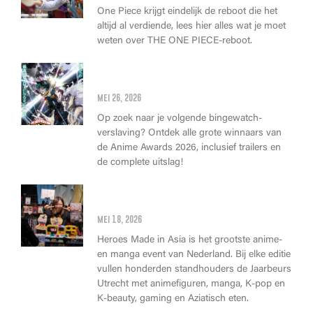
One Piece krijgt eindelijk de reboot die het
altijd al verdiende, lees hier alles wat je moet
weten over THE ONE PIECE-reboot.
Anime Awards 2026: Dit zijn de
allerbeste anime van dit jaar!
mei 26, 2026
Op zoek naar je volgende bingewatch-
verslaving? Ontdek alle grote winnaars van
de Anime Awards 2026, inclusief trailers en
de complete uitslag!
Wat kan je op Heroes Made in
Asia kopen?
mei 18, 2026
Heroes Made in Asia is het grootste anime-
en manga event van Nederland. Bij elke editie
vullen honderden standhouders de Jaarbeurs
Utrecht met animefiguren, manga, K-pop en
K-beauty, gaming en Aziatisch eten.