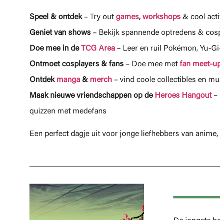
Speel & ontdek
– Try out
games
,
workshops
& cool acti
Geniet van
shows
– Bekijk spannende optredens & co
Doe mee in de
TCG Area
– Leer en ruil Pokémon, Yu-G
Ontmoet cosplayers & fans
– Doe mee met
fan meet-u
Ontdek
manga
&
merch
– vind coole collectibles en mu
Maak nieuwe vriendschappen op de
Heroes Hangout
– 
quizzen met medefans
Een perfect dagje uit voor jonge liefhebbers van anim