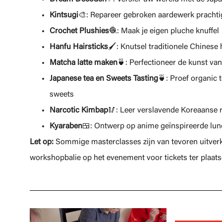
Kintsugi
🎨: Repareer gebroken aardewerk pracht
Crochet Plushies
🧶: Maak je eigen pluche knuffel
Hanfu Hairsticks
🖌️: Knutsel traditionele Chinese
Matcha latte maken
🍵: Perfectioneer de kunst van
Japanese tea en Sweets Tasting
🍵: Proef organic 
sweets
Narcotic Kimbap
🥢: Leer verslavende Koreaanse r
Kyaraben
🍱: Ontwerp op anime geïnspireerde lun
Let op:
Sommige masterclasses zijn van tevoren uitverk
workshopbalie op het evenement voor tickets ter plaats