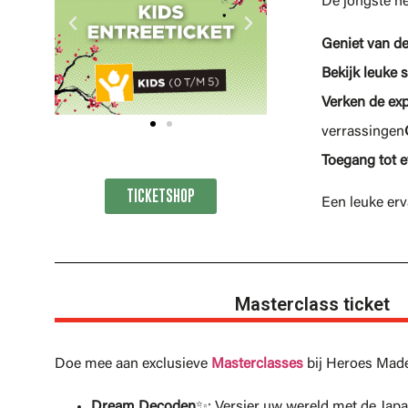
De jongste h
Geniet van d
Bekijk leuke
Verken de ex
verrassingen
Toegang tot e
TICKETSHOP
Een leuke erv
Masterclass ticket
Doe mee aan exclusieve
Masterclasses
bij Heroes Made
Dream Decoden
✨: Versier uw wereld met de Jap