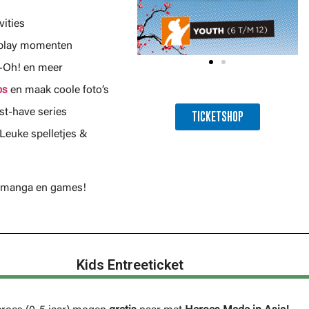
vities
splay momenten
i-Oh! en meer
ps
en maak coole foto’s
st-have series
TICKETSHOP
Leuke spelletjes &
e, manga en games!
Kids Entreeticket