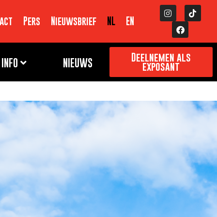
act
Pers
Nieuwsbrief
NL
EN
Deelnemen als
INFO
NIEUWS
exposant