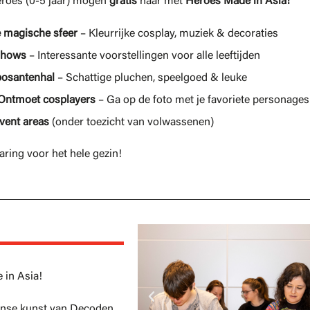
eroes (0-5 jaar) mogen
gratis
naar met
Heroes Made in Asia!
e magische sfeer
– Kleurrijke cosplay, muziek & decoraties
 shows
– Interessante voorstellingen voor alle leeftijden
posantenhal
– Schattige pluchen, speelgoed & leuke
Ontmoet cosplayers
– Ga op de foto met je favoriete personages
vent areas
(onder toezicht van volwassenen)
aring voor het hele gezin!
 in Asia!
anse kunst van Decoden