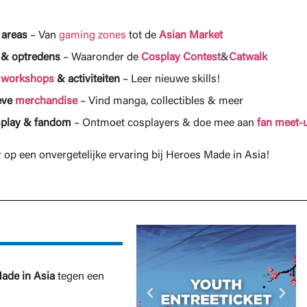
!
 areas
– Van
gaming zones
tot de
Asian Market
 & optredens
– Waaronder de
Cosplay Contest
&
Catwalk
n
workshops
& activiteiten
– Leer nieuwe skills!
eve
merchandise
– Vind manga, collectibles & meer
splay & fandom
– Ontmoet cosplayers & doe mee aan
fan meet-
r op een onvergetelijke ervaring bij Heroes Made in Asia!
ade in Asia
tegen een