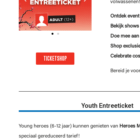
volwassenen
Ontdek event
Bekijk shows
Doe mee aa
Shop exclusi
Celebrate co
TICKETSHOP
Bereid je voo
Youth Entreeticket
Young heroes (6-12 jaar) kunnen genieten van
Heroes M
speciaal gereduceerd tarief!