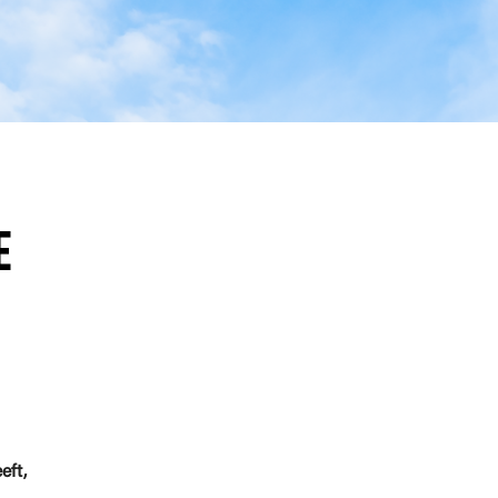
e
eft,