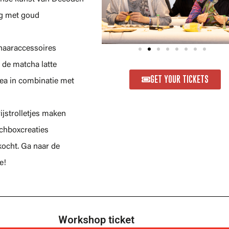
ig met goud
 haaraccessoires
 de matcha latte
GET YOUR TICKETS
tea in combinatie met
ijstrolletjes maken
chboxcreaties
ocht. Ga naar de
e!
Workshop ticket