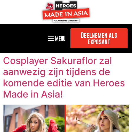
Deelnemen als
MENU
exposant
Cosplayer Sakuraflor zal
aanwezig zijn tijdens de
komende editie van Heroes
Made in Asia!