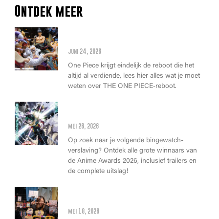
Ontdek meer
Alles wat je moet weten over
de THE ONE PIECE reboot
juni 24, 2026
One Piece krijgt eindelijk de reboot die het
altijd al verdiende, lees hier alles wat je moet
weten over THE ONE PIECE-reboot.
Anime Awards 2026: Dit zijn de
allerbeste anime van dit jaar!
mei 26, 2026
Op zoek naar je volgende bingewatch-
verslaving? Ontdek alle grote winnaars van
de Anime Awards 2026, inclusief trailers en
de complete uitslag!
Wat kan je op Heroes Made in
Asia kopen?
mei 18, 2026