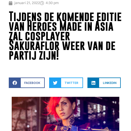
januari 21, 2022
4:30 pm
Tijdens de komende editie
van Heroes Made in Asia
zal cosplayer
Sakuraflor weer van de
partij zijn!
FACEBOOK
TWITTER
LINKEDIN