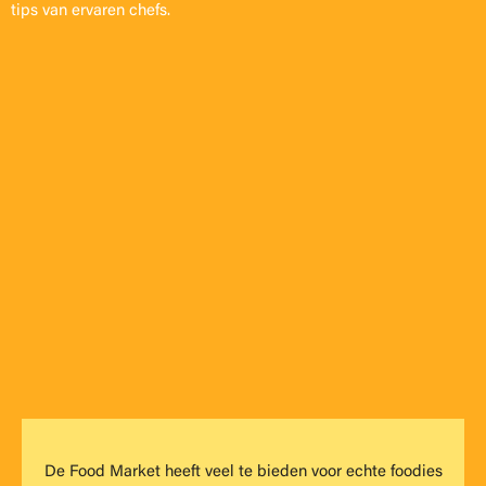
tips van ervaren chefs.
De Food Market heeft veel te bieden voor echte foodies