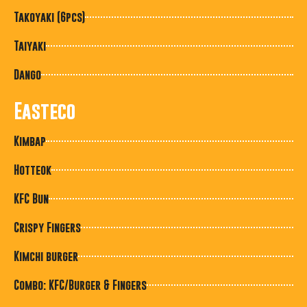
Takoyaki (6pcs)
Taiyaki
Dango
Easteco
Kimbap
Hotteok
KFC Bun
Crispy Fingers
Kimchi burger
Combo: KFC/Burger & Fingers