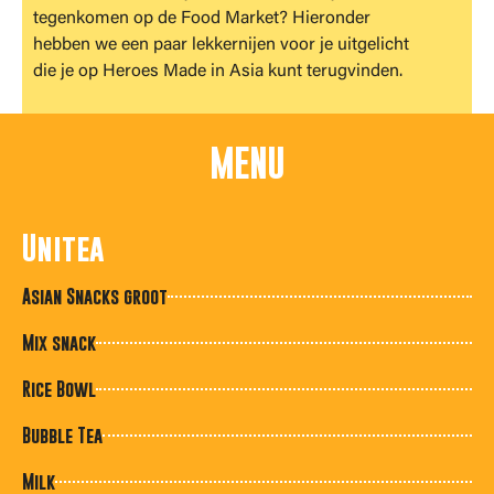
tegenkomen op de Food Market? Hieronder
hebben we een paar lekkernijen voor je uitgelicht
die je op Heroes Made in Asia kunt terugvinden.
MENU
Unitea
Asian Snacks groot
Mix snack
Rice Bowl
Bubble Tea
Milk