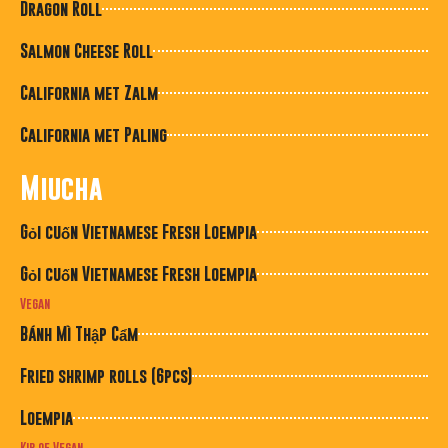
Dragon Roll
Salmon Cheese Roll
California met Zalm
California met Paling
Miucha
Gỏi cuốn Vietnamese Fresh Loempia
Gỏi cuốn Vietnamese Fresh Loempia
Vegan
Bánh Mì Thập Cẩm
Fried shrimp rolls (6pcs)
Loempia
Kip of Vegan