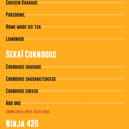
Chicken Karaage
Pokebowl
Home made ice tea
Lemonade
Sekaï Corndogs
Corndogs sausage
Corndogs sausage/cheese
Corndogs cheese
Add ons
Cornflakes, Spicy, Bleu Takis
Ninja 420