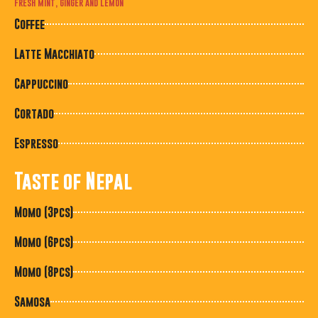
fresh mint, ginger and lemon
Coffee
Latte Macchiato
Cappuccino
Cortado
Espresso
Taste of Nepal
Momo (3pcs)
Momo (6pcs)
Momo (8pcs)
Samosa