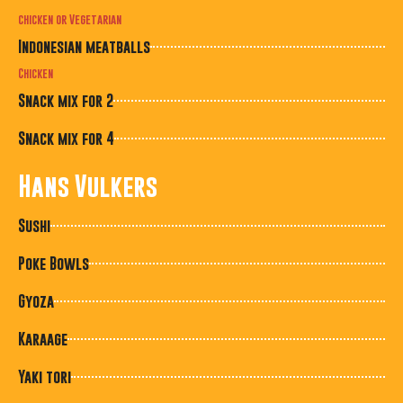
chicken or Vegetarian
Indonesian meatballs
Chicken
Snack mix for 2
Snack mix for 4
Hans Vulkers
Sushi
Poke Bowls
Gyoza
Karaage
Yaki tori