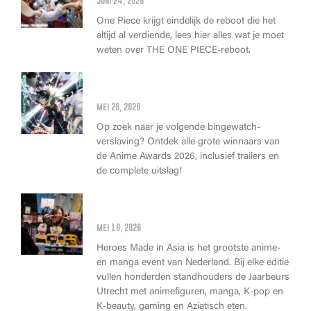
juni 24, 2026
One Piece krijgt eindelijk de reboot die het
altijd al verdiende, lees hier alles wat je moet
weten over THE ONE PIECE-reboot.
Anime Awards 2026: Dit zijn de
allerbeste anime van dit jaar!
mei 26, 2026
Op zoek naar je volgende bingewatch-
verslaving? Ontdek alle grote winnaars van
de Anime Awards 2026, inclusief trailers en
de complete uitslag!
Wat kan je op Heroes Made in
Asia kopen?
mei 18, 2026
Heroes Made in Asia is het grootste anime-
en manga event van Nederland. Bij elke editie
vullen honderden standhouders de Jaarbeurs
Utrecht met animefiguren, manga, K-pop en
K-beauty, gaming en Aziatisch eten.