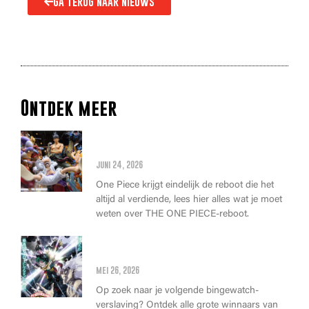
Ga terug naar nieuws
Ontdek meer
Alles wat je moet weten over
de THE ONE PIECE reboot
juni 24, 2026
One Piece krijgt eindelijk de reboot die het
altijd al verdiende, lees hier alles wat je moet
weten over THE ONE PIECE-reboot.
Anime Awards 2026: Dit zijn de
allerbeste anime van dit jaar!
mei 26, 2026
Op zoek naar je volgende bingewatch-
verslaving? Ontdek alle grote winnaars van