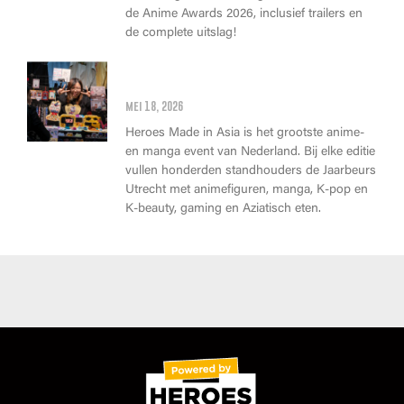
de Anime Awards 2026, inclusief trailers en
de complete uitslag!
Wat kan je op Heroes Made in
Asia kopen?
mei 18, 2026
Heroes Made in Asia is het grootste anime-
en manga event van Nederland. Bij elke editie
vullen honderden standhouders de Jaarbeurs
Utrecht met animefiguren, manga, K-pop en
K-beauty, gaming en Aziatisch eten.