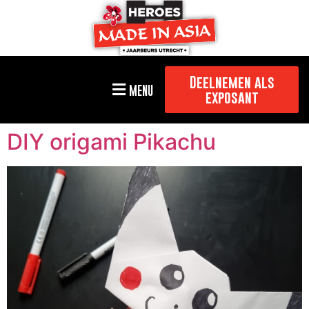
Deelnemen als
MENU
exposant
DIY origami Pikachu