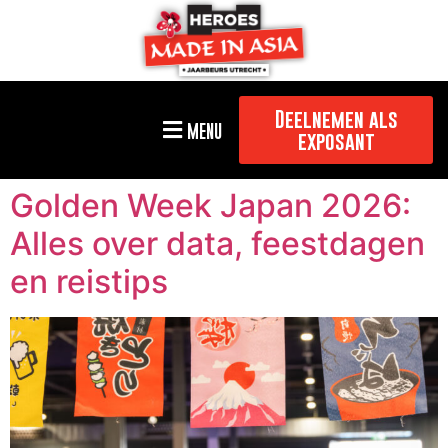
Deelnemen als
MENU
exposant
Golden Week Japan 2026:
Alles over data, feestdagen
en reistips