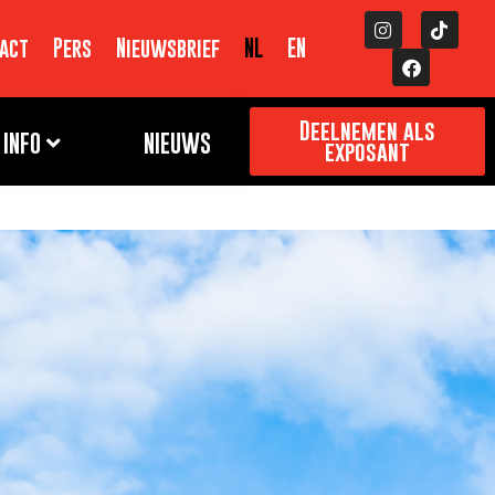
act
Pers
Nieuwsbrief
NL
EN
Deelnemen als
INFO
NIEUWS
exposant