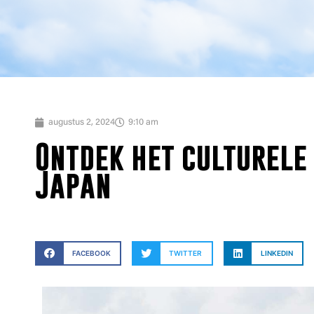
augustus 2, 2024
9:10 am
Ontdek het culturele
Japan
FACEBOOK
TWITTER
LINKEDIN