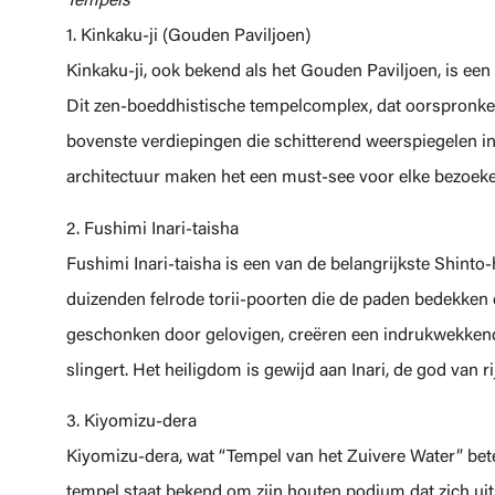
Tempels
1. Kinkaku-ji (Gouden Paviljoen)
Kinkaku-ji, ook bekend als het Gouden Paviljoen, is ee
Dit zen-boeddhistische tempelcomplex, dat oorspronkel
bovenste verdiepingen die schitterend weerspiegelen in
architectuur maken het een must-see voor elke bezoeke
2. Fushimi Inari-taisha
Fushimi Inari-taisha is een van de belangrijkste Shinto
duizenden felrode torii-poorten die de paden bedekken di
geschonken door gelovigen, creëren een indrukwekkend
slingert. Het heiligdom is gewijd aan Inari, de god van ri
3. Kiyomizu-dera
Kiyomizu-dera, wat “Tempel van het Zuivere Water” bete
tempel staat bekend om zijn houten podium dat zich uit