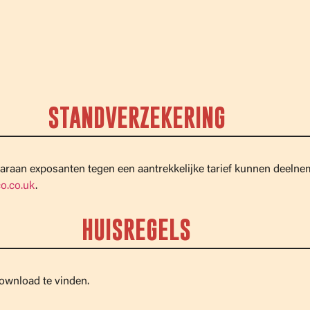
STANDVERZEKERING
aaraan exposanten tegen een aantrekkelijke tarief kunnen deelnem
o.co.uk
.
HUISREGELS
download te vinden.