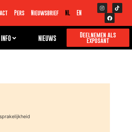
act
Pers
Nieuwsbrief
NL
EN
Deelnemen als
INFO
NIEUWS
exposant
sprakelijkheid