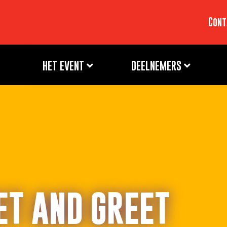
Cont
HET EVENT
DEELNEMERS
ET AND GREET