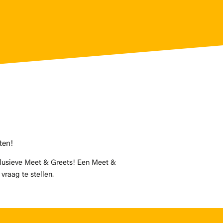
ten!
clusieve Meet & Greets!
Een Meet &
raag te stellen.