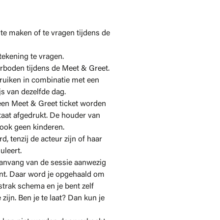
 te maken of te vragen tijdens de
ekening te vragen.
erboden tijdens de Meet & Greet.
bruiken in combinatie met een
s van dezelfde dag.
 een Meet & Greet ticket worden
staat afgedrukt. De houder van
ook geen kinderen.
, tenzij de acteur zijn of haar
leert.
aanvang van de sessie aanwezig
nt. Daar word je opgehaald om
trak schema en je bent zelf
zijn. Ben je te laat? Dan kun je