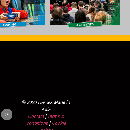
s
© 2026 Heroes Made in
Asia
Contact
Terms &
|
conditions
|
Cookie