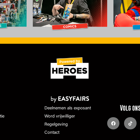
Volg on
Deelnemen als exposant
tie
Word vrijwilliger
Regelgeving
Contact