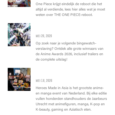
One Piece krijgt eindelijk de reboot die het
altijd al verdiende, lees hier alles wat je moet
weten over THE ONE PIECE-reboot.
Anime Awards 2026: Dit zijn de
allerbeste anime van dit jaar!
mei 26, 2026
Op zoek naar je volgende bingewatch-
verslaving? Ontdek alle grote winnaars van
de Anime Awards 2026, inclusief trailers en
de complete uitslag!
Wat kan je op Heroes Made in
Asia kopen?
mei 18, 2026
Heroes Made in Asia is het grootste anime-
en manga event van Nederland. Bij elke editie
vullen honderden standhouders de Jaarbeurs
Utrecht met animefiguren, manga, K-pop en
K-beauty, gaming en Aziatisch eten.