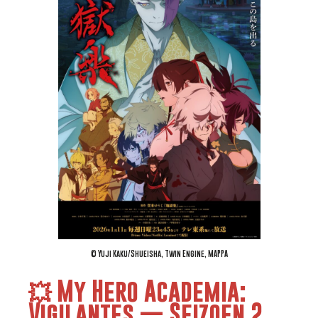
© Yuji Kaku/Shueisha, Twin Engine, MAPPA
💥 My Hero Academia:
Vigilantes — Seizoen 2