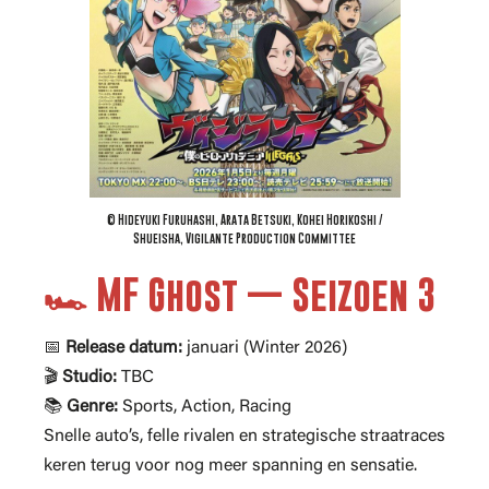
© Hideyuki Furuhashi, Arata Betsuki, Kohei Horikoshi /
Shueisha, Vigilante Production Committee
🏎️ MF Ghost — Seizoen 3
📅
Release datum:
januari (Winter 2026)
🎬
Studio:
TBC
📚
Genre:
Sports, Action, Racing
Snelle auto’s, felle rivalen en strategische straatraces
keren terug voor nog meer spanning en sensatie.