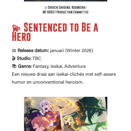
Ⓒ Shuichi Shigeno, Kodansha /
MF GHOST Production Committee
💫 Sentenced to Be a
Hero
📅
Release datum:
januari (Winter 2026)
🎬
Studio:
TBC
📚
Genre:
Fantasy, Isekai, Adventure
Een nieuwe draai aan isekai-clichés met self-aware
humor en unconventional heroism.