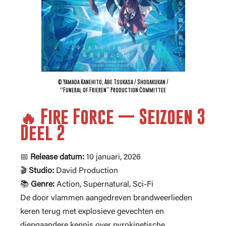
© Yamada Kanehito, Abe Tsukasa / Shogakukan /
“Funeral of Frieren” Production Committee
🔥 Fire Force — Seizoen 3
Deel 2
📅
Release datum:
10 januari, 2026
🎬
Studio:
David Production
📚
Genre:
Action, Supernatural, Sci-Fi
De door vlammen aangedreven brandweerlieden
keren terug met explosieve gevechten en
diepgaandere kennis over pyrokinetische