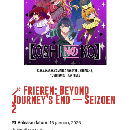
©Aka Akasaka x Mengo Yokoyari/Shueisha,
“OSHI NO KO” Partners
🪄 Frieren: Beyond
Journey’s End — Seizoen
2
📅
Release datum:
16 januari, 2026