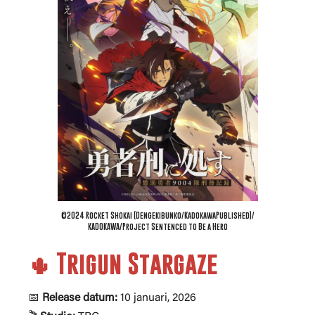
©2024 Rocket Shokai (Dengekibunko/KadokawaPublished)/
KADOKAWA/Project Sentenced to Be a Hero
🌵 Trigun Stargaze
📅
Release datum:
10 januari, 2026