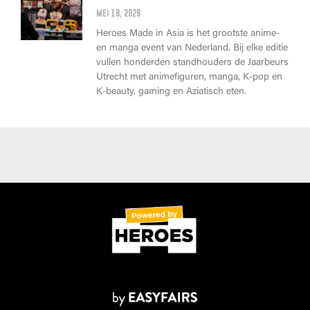
Asia kopen?
mei 18, 2026
Heroes Made in Asia is het grootste anime-
en manga event van Nederland. Bij elke editie
vullen honderden standhouders de Jaarbeurs
Utrecht met animefiguren, manga, K-pop en
K-beauty, gaming en Aziatisch eten.