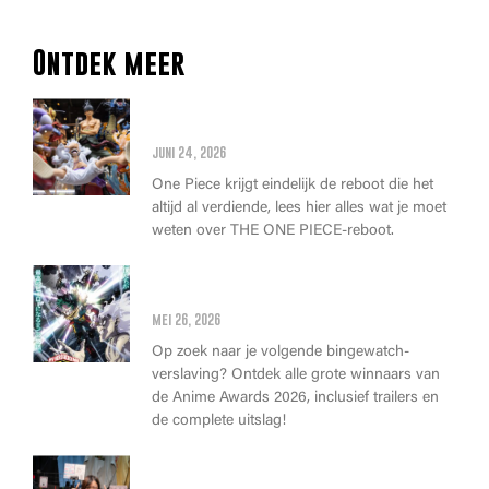
Ontdek meer
Alles wat je moet weten over
de THE ONE PIECE reboot
juni 24, 2026
One Piece krijgt eindelijk de reboot die het
altijd al verdiende, lees hier alles wat je moet
weten over THE ONE PIECE-reboot.
Anime Awards 2026: Dit zijn de
allerbeste anime van dit jaar!
mei 26, 2026
Op zoek naar je volgende bingewatch-
verslaving? Ontdek alle grote winnaars van
de Anime Awards 2026, inclusief trailers en
de complete uitslag!
Wat kan je op Heroes Made in