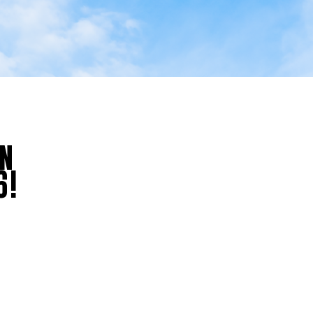
en
6!