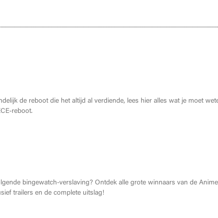
moet weten over de THE ONE PIECE reboot
ndelijk de reboot die het altijd al verdiende, lees hier alles wat je moet wet
CE-reboot.
2026: Dit zijn de allerbeste anime van dit jaar!
olgende bingewatch-verslaving? Ontdek alle grote winnaars van de Anime
ief trailers en de complete uitslag!