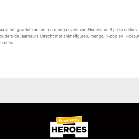
 Heroes Made in Asia kopen?
a is het grootste anime- en manga event van Nederland. Bij elke editie vu
uders de Jaarbeurs Utrecht met animefiguren, manga, K-pop en K-beaut
h eten.