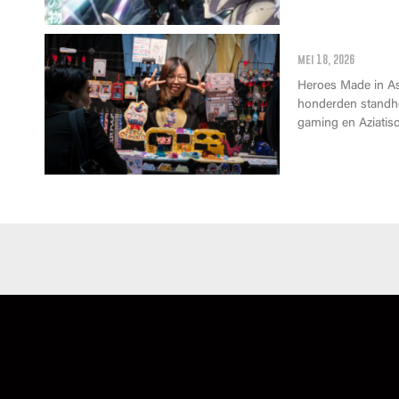
Wat kan je op
mei 18, 2026
Heroes Made in Asi
honderden standho
gaming en Aziatisc