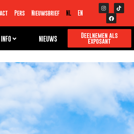
act
Pers
Nieuwsbrief
NL
EN
Deelnemen als
INFO
NIEUWS
exposant