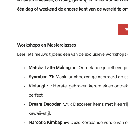
Aziatische keuken, cosplay, gaming en meer kunnen del
één dag of weekend de andere kant van de wereld te on
Workshops en Masterclasses
Leer iets nieuws tijdens een van de exclusieve workshops e
Matcha Latte Making
🍵: Ontdek hoe je zelf een p
Kyaraben
🍱: Maak lunchboxen geïnspireerd op sc
Kintsugi
🏺: Herstel gebroken keramiek en ontdek de
perfect.
Dream Decoden
🎨✨: Decoreer items met kleurrij
kawaii-stijl.
Narcotic Kimbap
🍣: Deze Koreaanse versie van ee