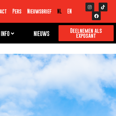
act
Pers
Nieuwsbrief
NL
EN
Deelnemen als
INFO
NIEUWS
exposant