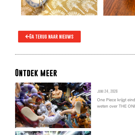
Ga terug naar nieuws
Ontdek meer
Alles wat je m
juni 24, 2026
One Piece krijgt einde
weten over THE ONE
Anime Awards 2