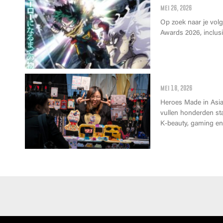
mei 26, 2026
Op zoek naar je vol
Awards 2026, inclusie
Wat kan je op 
mei 18, 2026
Heroes Made in Asia 
vullen honderden st
K-beauty, gaming en 