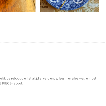
oet weten over de THE ONE PIECE reboot
lijk de reboot die het altijd al verdiende, lees hier alles wat je moet
 PIECE-reboot.
026: Dit zijn de allerbeste anime van dit jaar!