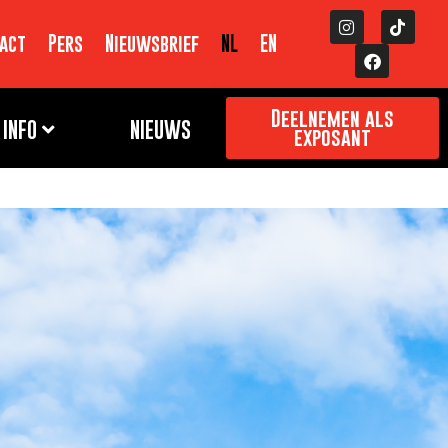
act
Pers
Nieuwsbrief
NL
EN
Deelnemen als
INFO
NIEUWS
exposant