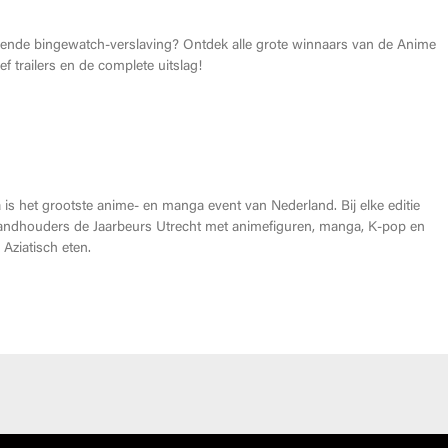
gende bingewatch-verslaving? Ontdek alle grote winnaars van de Anime
f trailers en de complete uitslag!
Heroes Made in Asia kopen?
is het grootste anime- en manga event van Nederland. Bij elke editie
andhouders de Jaarbeurs Utrecht met animefiguren, manga, K-pop en
Aziatisch eten.