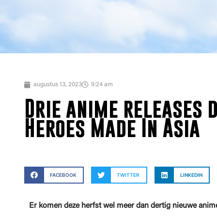
augustus 13, 2023
9:24 am
Drie anime releases d
Heroes Made In Asia
FACEBOOK
TWITTER
LINKEDIN
Er komen deze herfst wel meer dan dertig nieuwe anim