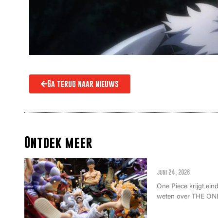
Ga terug naar nieuws
Ontdek meer
Alles wat je m
juni 24, 2026
One Piece krijgt einde
weten over THE ONE