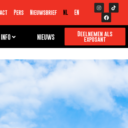
act
Pers
Nieuwsbrief
NL
EN
Deelnemen als
INFO
NIEUWS
exposant