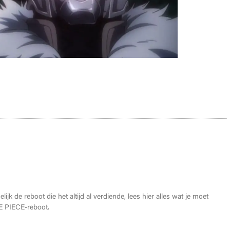
oet weten over de THE ONE PIECE reboot
lijk de reboot die het altijd al verdiende, lees hier alles wat je moet
 PIECE-reboot.