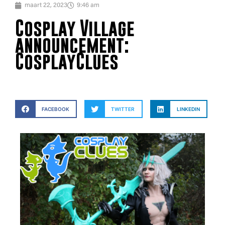
maart 22, 2023
9:46 am
Cosplay Village
announcement:
CosplayClues
FACEBOOK
TWITTER
LINKEDIN