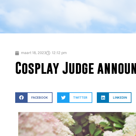
maart 18, 2023
12:12 pm
Cosplay Judge annou
FACEBOOK
TWITTER
LINKEDIN