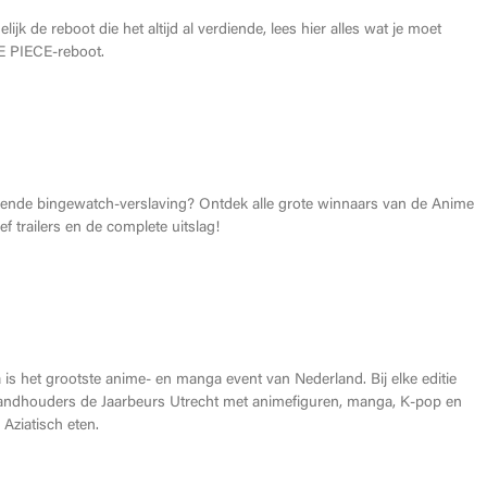
lijk de reboot die het altijd al verdiende, lees hier alles wat je moet
 PIECE-reboot.
026: Dit zijn de allerbeste anime van dit jaar!
gende bingewatch-verslaving? Ontdek alle grote winnaars van de Anime
f trailers en de complete uitslag!
Heroes Made in Asia kopen?
is het grootste anime- en manga event van Nederland. Bij elke editie
andhouders de Jaarbeurs Utrecht met animefiguren, manga, K-pop en
Aziatisch eten.