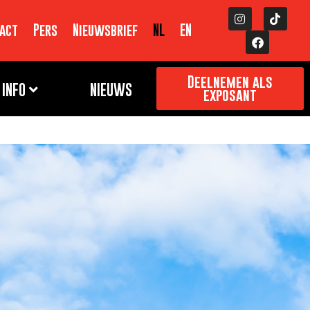
act
Pers
Nieuwsbrief
NL
EN
Deelnemen als
INFO
NIEUWS
exposant