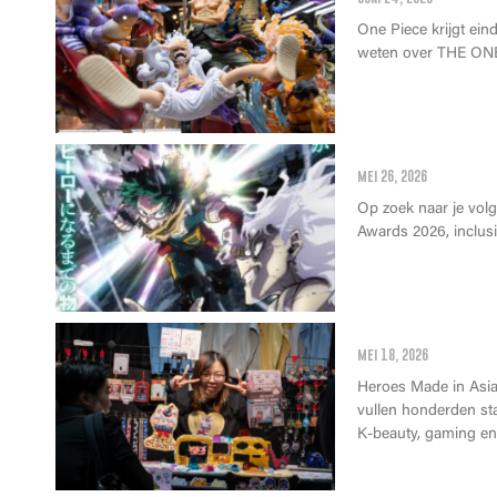
One Piece krijgt einde
weten over THE ONE
Anime Awards 2
mei 26, 2026
Op zoek naar je vol
Awards 2026, inclusie
Wat kan je op 
mei 18, 2026
Heroes Made in Asia 
vullen honderden st
K-beauty, gaming en 