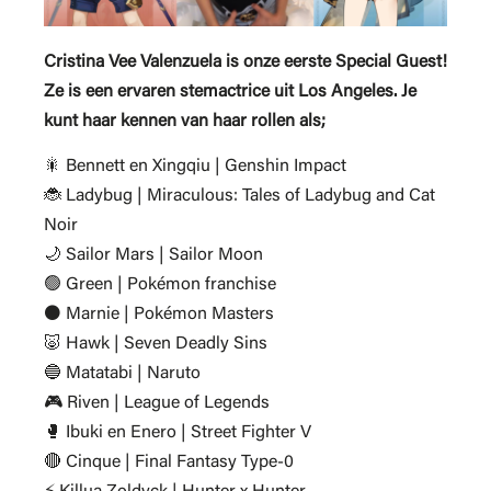
Cristina Vee Valenzuela is onze eerste Special Guest!
Ze is een ervaren stemactrice uit Los Angeles. Je
kunt haar kennen van haar rollen als;
🎇 Bennett en Xingqiu | Genshin Impact
🐞 Ladybug | Miraculous: Tales of Ladybug and Cat
Noir
🌙 Sailor Mars | Sailor Moon
🟢 Green | Pokémon franchise
⚫ Marnie | Pokémon Masters
🐷 Hawk | Seven Deadly Sins
🔵 Matatabi | Naruto
🎮 Riven | League of Legends
🥊 Ibuki en Enero | Street Fighter V
🔴 Cinque | Final Fantasy Type-0