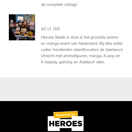
de complete uitslag!
Wat kan je op Heroes Made in
Asia kopen?
mei 18, 2026
Heroes Made in Asia is het grootste anime-
en manga event van Nederland. Bij elke editie
vullen honderden standhouders de Jaarbeurs
Utrecht met animefiguren, manga, K-pop en
K-beauty, gaming en Aziatisch eten.