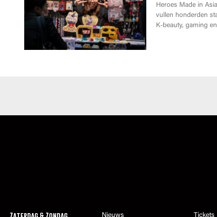
Heroes Made in Asia 
vullen honderden st
K-beauty, gaming en 
Zaterdag & Zondag
Nieuws
Tickets