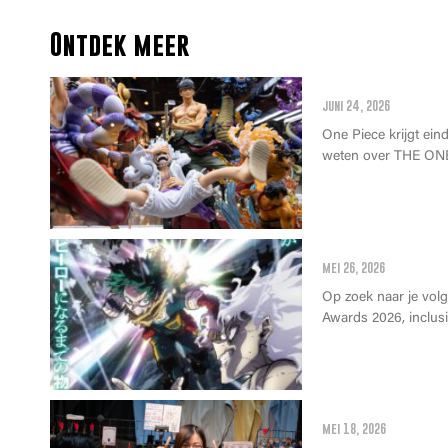
Ontdek meer
Alles wat je m
juni 24, 2026
One Piece krijgt einde
weten over THE ONE
Anime Awards 2
mei 26, 2026
Op zoek naar je vol
Awards 2026, inclusie
Wat kan je op 
mei 18, 2026