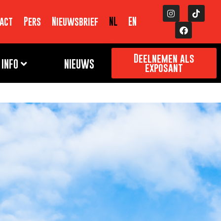
act
Pers
Nieuwsbrief
NL
EN
Deelnemen als
INFO
NIEUWS
exposant