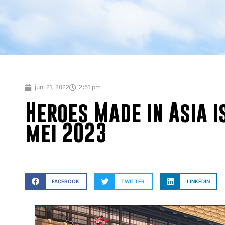
juni 21, 2022
2:51 pm
Heroes Made in Asia i
mei 2023
FACEBOOK
TWITTER
LINKEDIN