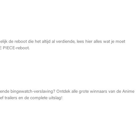
oet weten over de THE ONE PIECE reboot
lijk de reboot die het altijd al verdiende, lees hier alles wat je moet
 PIECE-reboot.
026: Dit zijn de allerbeste anime van dit jaar!
gende bingewatch-verslaving? Ontdek alle grote winnaars van de Anime
f trailers en de complete uitslag!
Heroes Made in Asia kopen?