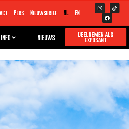
act
Pers
Nieuwsbrief
NL
EN
Deelnemen als
INFO
NIEUWS
exposant