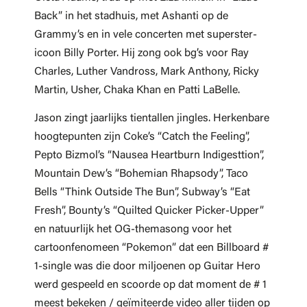
Back” in het stadhuis, met Ashanti op de
Grammy’s en in vele concerten met superster-
icoon Billy Porter. Hij zong ook bg’s voor Ray
Charles, Luther Vandross, Mark Anthony, Ricky
Martin, Usher, Chaka Khan en Patti LaBelle.
Jason zingt jaarlijks tientallen jingles. Herkenbare
hoogtepunten zijn Coke’s “Catch the Feeling”,
Pepto Bizmol’s “Nausea Heartburn Indigesttion”,
Mountain Dew’s “Bohemian Rhapsody”, Taco
Bells “Think Outside The Bun”, Subway’s “Eat
Fresh”, Bounty’s “Quilted Quicker Picker-Upper”
en natuurlijk het OG-themasong voor het
cartoonfenomeen “Pokemon” dat een Billboard #
1-single was die door miljoenen op Guitar Hero
werd gespeeld en scoorde op dat moment de # 1
meest bekeken / geïmiteerde video aller tijden op