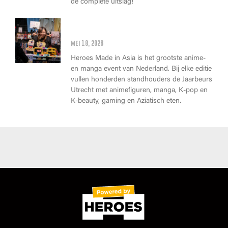
de complete uitslag!
Wat kan je op Heroes Made in
Asia kopen?
mei 18, 2026
Heroes Made in Asia is het grootste anime-
en manga event van Nederland. Bij elke editie
vullen honderden standhouders de Jaarbeurs
Utrecht met animefiguren, manga, K-pop en
K-beauty, gaming en Aziatisch eten.