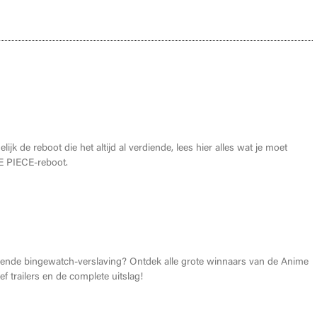
oet weten over de THE ONE PIECE reboot
lijk de reboot die het altijd al verdiende, lees hier alles wat je moet
 PIECE-reboot.
026: Dit zijn de allerbeste anime van dit jaar!
gende bingewatch-verslaving? Ontdek alle grote winnaars van de Anime
f trailers en de complete uitslag!