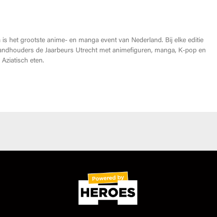
Heroes Made in Asia kopen?
is het grootste anime- en manga event van Nederland. Bij elke editie
andhouders de Jaarbeurs Utrecht met animefiguren, manga, K-pop en
Aziatisch eten.