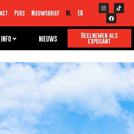
act
Pers
Nieuwsbrief
NL
EN
Deelnemen als
INFO
NIEUWS
exposant