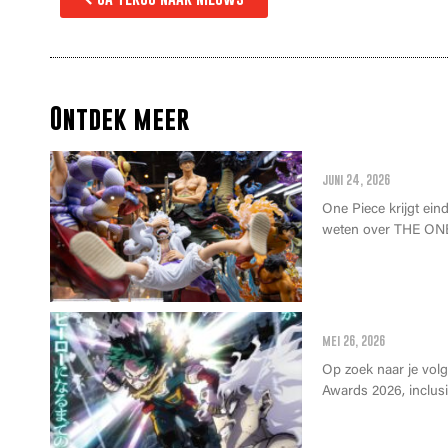
Ontdek meer
Alles wat je m
juni 24, 2026
One Piece krijgt einde
weten over THE ONE
Anime Awards 2
mei 26, 2026
Op zoek naar je vol
Awards 2026, inclusie