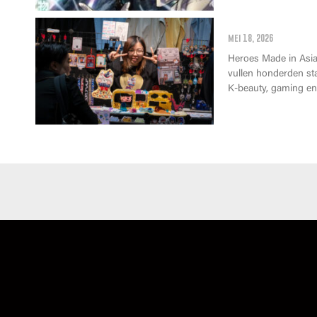
Wat kan je op 
mei 18, 2026
Heroes Made in Asia 
vullen honderden st
K-beauty, gaming en 