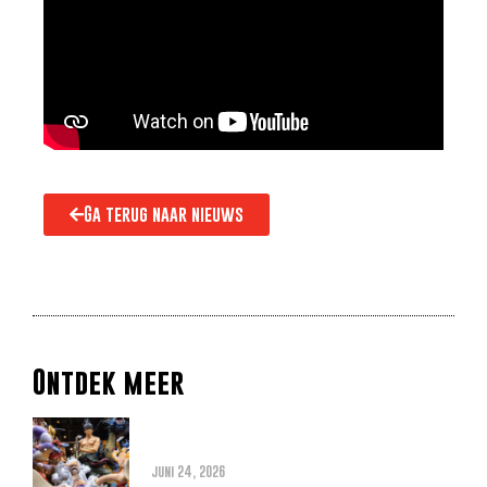
Ga terug naar nieuws
Ontdek meer
Alles wat je moet weten over
de THE ONE PIECE reboot
juni 24, 2026