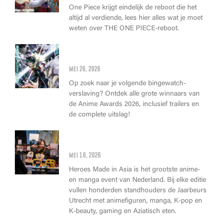
One Piece krijgt eindelijk de reboot die het
altijd al verdiende, lees hier alles wat je moet
weten over THE ONE PIECE-reboot.
Anime Awards 2026: Dit zijn de
allerbeste anime van dit jaar!
mei 26, 2026
Op zoek naar je volgende bingewatch-
verslaving? Ontdek alle grote winnaars van
de Anime Awards 2026, inclusief trailers en
de complete uitslag!
Wat kan je op Heroes Made in
Asia kopen?
mei 18, 2026
Heroes Made in Asia is het grootste anime-
en manga event van Nederland. Bij elke editie
vullen honderden standhouders de Jaarbeurs
Utrecht met animefiguren, manga, K-pop en
K-beauty, gaming en Aziatisch eten.