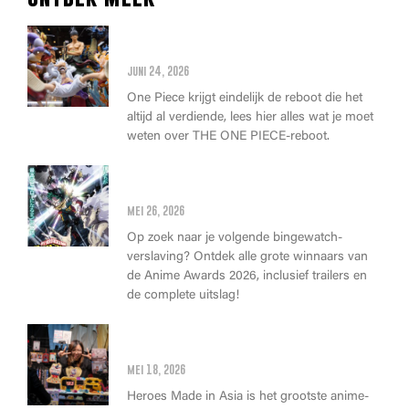
Alles wat je moet weten over
de THE ONE PIECE reboot
juni 24, 2026
One Piece krijgt eindelijk de reboot die het
altijd al verdiende, lees hier alles wat je moet
weten over THE ONE PIECE-reboot.
Anime Awards 2026: Dit zijn de
allerbeste anime van dit jaar!
mei 26, 2026
Op zoek naar je volgende bingewatch-
verslaving? Ontdek alle grote winnaars van
de Anime Awards 2026, inclusief trailers en
de complete uitslag!
Wat kan je op Heroes Made in
Asia kopen?
mei 18, 2026
Heroes Made in Asia is het grootste anime-