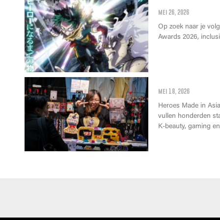
Anime Awards 2
mei 26, 2026
Op zoek naar je vol
Awards 2026, inclusie
Wat kan je op 
mei 18, 2026
Heroes Made in Asia 
vullen honderden st
K-beauty, gaming en 