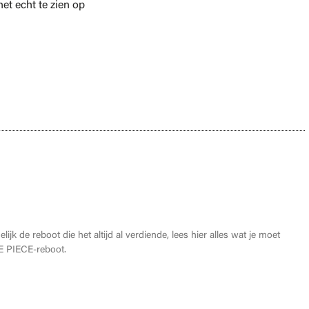
et echt te zien op
oet weten over de THE ONE PIECE reboot
lijk de reboot die het altijd al verdiende, lees hier alles wat je moet
 PIECE-reboot.