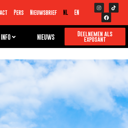
act
Pers
Nieuwsbrief
NL
EN
Deelnemen als
INFO
NIEUWS
exposant