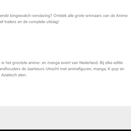
026: Dit zijn de allerbeste anime van dit jaar!
gende bingewatch-verslaving? Ontdek alle grote winnaars van de Anime
f trailers en de complete uitslag!
Heroes Made in Asia kopen?
is het grootste anime- en manga event van Nederland. Bij elke editie
andhouders de Jaarbeurs Utrecht met animefiguren, manga, K-pop en
Aziatisch eten.