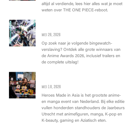
altijd al verdiende, lees hier alles wat je moet
weten over THE ONE PIECE-reboot.
Anime Awards 2026: Dit zijn de
allerbeste anime van dit jaar!
mei 26, 2026
Op zoek naar je volgende bingewatch-
verslaving? Ontdek alle grote winnaars van
de Anime Awards 2026, inclusief trailers en
de complete uitslag!
Wat kan je op Heroes Made in
Asia kopen?
mei 18, 2026
Heroes Made in Asia is het grootste anime-
en manga event van Nederland. Bij elke editie
vullen honderden standhouders de Jaarbeurs
Utrecht met animefiguren, manga, K-pop en
K-beauty, gaming en Aziatisch eten.