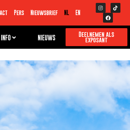
act
Pers
Nieuwsbrief
NL
EN
Deelnemen als
INFO
NIEUWS
exposant