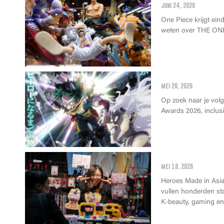
juni 24, 2026
One Piece krijgt einde
weten over THE ONE
Anime Awards 2
mei 26, 2026
Op zoek naar je vol
Awards 2026, inclusie
Wat kan je op 
mei 18, 2026
Heroes Made in Asia 
vullen honderden st
K-beauty, gaming en 