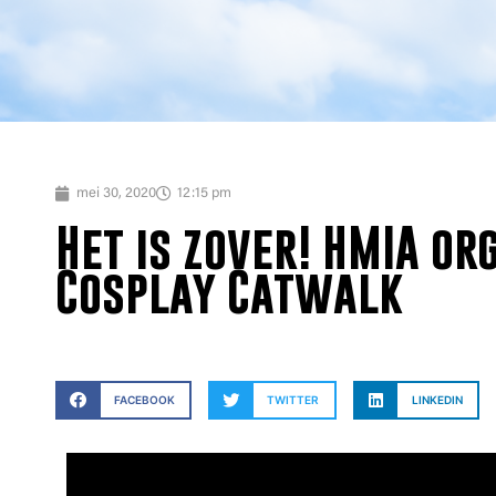
mei 30, 2020
12:15 pm
Het is zover! HMIA or
Cosplay Catwalk
FACEBOOK
TWITTER
LINKEDIN