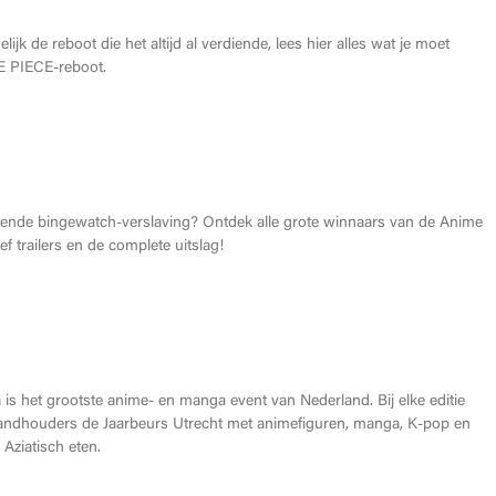
lijk de reboot die het altijd al verdiende, lees hier alles wat je moet
 PIECE-reboot.
026: Dit zijn de allerbeste anime van dit jaar!
gende bingewatch-verslaving? Ontdek alle grote winnaars van de Anime
f trailers en de complete uitslag!
Heroes Made in Asia kopen?
is het grootste anime- en manga event van Nederland. Bij elke editie
andhouders de Jaarbeurs Utrecht met animefiguren, manga, K-pop en
Aziatisch eten.