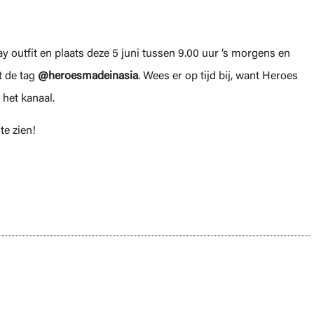
 outfit en plaats deze 5 juni tussen 9.00 uur ‘s morgens en
t de tag
@heroesmadeinasia
. Wees er op tijd bij, want Heroes
het kanaal.
te zien!
oet weten over de THE ONE PIECE reboot