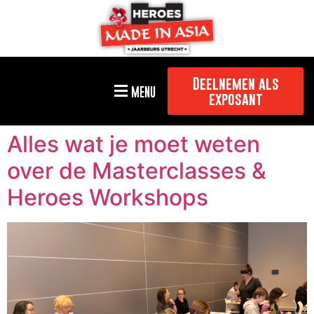
Deelnemen als
MENU
exposant
Alles wat je moet weten
over de Masterclasses &
Heroes Workshops