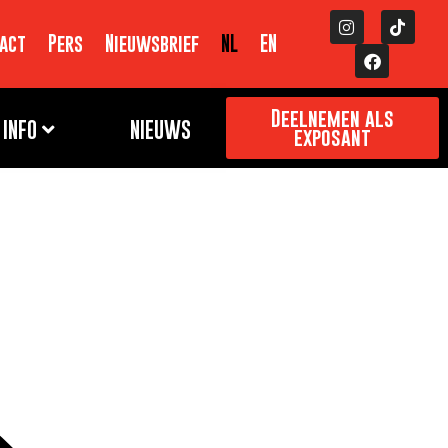
act
Pers
Nieuwsbrief
NL
EN
Deelnemen als
INFO
NIEUWS
exposant