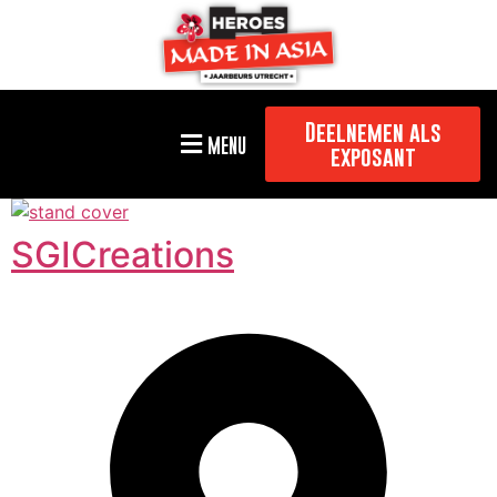
Deelnemen als
MENU
exposant
SGICreations