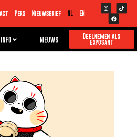
act
Pers
Nieuwsbrief
NL
EN
Deelnemen als
INFO
NIEUWS
exposant