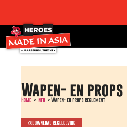
Wapen- en props
Home
Info
Wapen- en props reglement
DOWNLOAD REGELGEVING