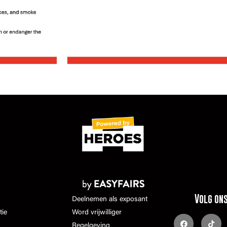
Volg on
Deelnemen als exposant
tie
Word vrijwilliger
Regelgeving