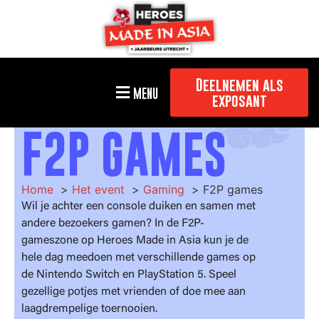
Deelnemen als
MENU
exposant
F2P GAMES
Home
Het event
Gaming
F2P games
Wil je achter een console duiken en samen met
andere bezoekers gamen? In de F2P-
gameszone op Heroes Made in Asia kun je de
hele dag meedoen met verschillende games op
de Nintendo Switch en PlayStation 5. Speel
gezellige potjes met vrienden of doe mee aan
laagdrempelige toernooien.