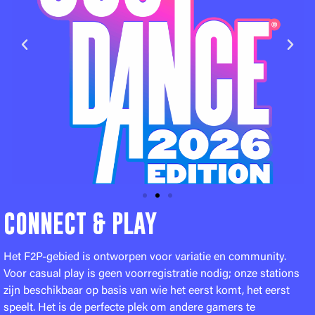
CONNECT & PLAY
Het F2P-gebied is ontworpen voor variatie en community.
Voor casual play is geen voorregistratie nodig; onze stations
zijn beschikbaar op basis van wie het eerst komt, het eerst
speelt. Het is de perfecte plek om andere gamers te