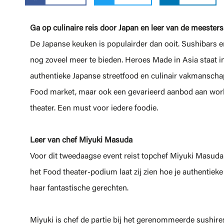
Ga op culinaire reis door Japan en leer van de meester
De Japanse keuken is populairder dan ooit. Sushibars e
nog zoveel meer te bieden. Heroes Made in Asia staat in 
authentieke Japanse streetfood en culinair vakmanschap 
Food market, maar ook een gevarieerd aanbod aan work
theater. Een must voor iedere foodie.
Leer van chef Miyuki Masuda
Voor dit tweedaagse event reist topchef Miyuki Masuda 
het Food theater-podium laat zij zien hoe je authentieke
haar fantastische gerechten.
Miyuki is chef de partie bij het gerenommeerde sushire