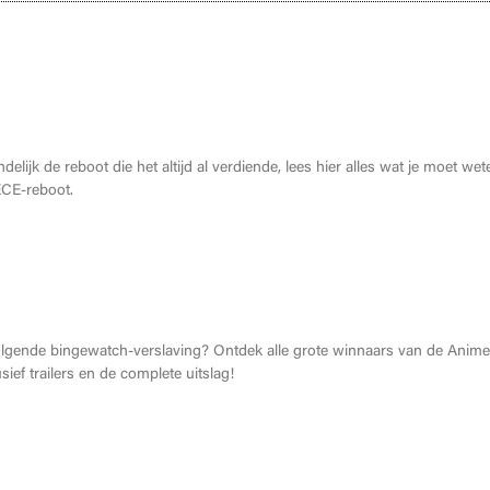
moet weten over de THE ONE PIECE reboot
ndelijk de reboot die het altijd al verdiende, lees hier alles wat je moet wet
CE-reboot.
2026: Dit zijn de allerbeste anime van dit jaar!
olgende bingewatch-verslaving? Ontdek alle grote winnaars van de Anime
ief trailers en de complete uitslag!
 Heroes Made in Asia kopen?