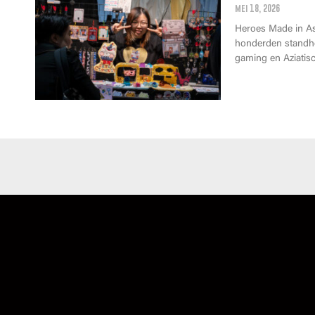
mei 18, 2026
Heroes Made in Asi
honderden standho
gaming en Aziatisc