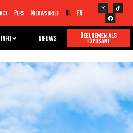
act
Pers
Nieuwsbrief
NL
EN
Deelnemen als
INFO
NIEUWS
exposant