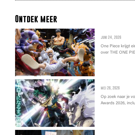
Ontdek meer
Alles wat je 
juni 24, 2026
One Piece krijgt ei
over THE ONE PIE
Anime Awards 
mei 26, 2026
Op zoek naar je v
Awards 2026, inclus
Wat kan je op