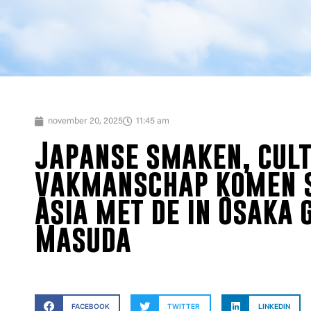
november 20, 2025
11:45 am
Japanse smaken, cult
vakmanschap komen s
Asia met de in Osaka 
Masuda
FACEBOOK
TWITTER
LINKEDIN