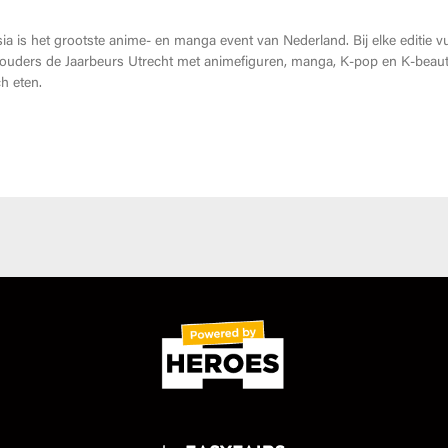
a is het grootste anime- en manga event van Nederland. Bij elke editie vu
uders de Jaarbeurs Utrecht met animefiguren, manga, K-pop en K-beaut
h eten.